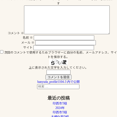
イ
す
ズ
コメント
※
名前
※
メール
※
サイト
次回のコメントで使用するためブラウザーに自分の名前、メールアドレス、サイ
トを保存する。
上に表示された文字を入力してください。
投
hanyuda_profile1104-3
内で公開
検
稿
検
索
索
ナ
対
最近の投稿
象:
ビ
印西市T様
ゲ
2024年
印西市T様
ー
大網白里D様