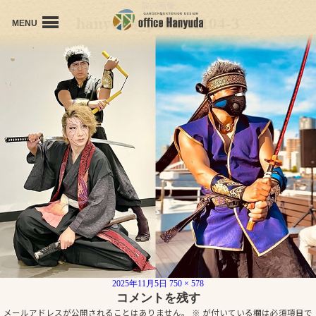
前の画像
hanyuda_profile1104-3
MENU
office Hanyudaの想い
会社概要
プロフィール
個人受賞歴
施工事例
お問い合わせ
投
フ
2025年11月5日
750 × 578
稿
ル
コメントを残す
日:
サ
メールアドレスが公開されることはありません。
※
が付いている欄は必須項目で