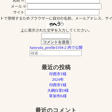
メール
※
サイト
トで使用するためブラウザーに自分の名前、メールアドレス、サ
上に表示された文字を入力してください。
hanyuda_profile1104-2
内で公開
検
検
索
索
対
最近の投稿
象:
印西市T様
2024年
印西市T様
大網白里D様
草加市K様
最近のコメント