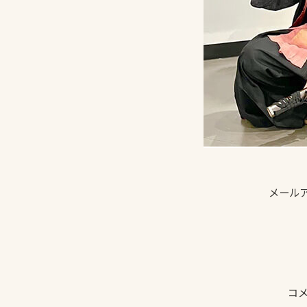
メール
コ