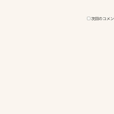
次回のコメン
投
稿
ナ
ビ
ゲ
ー
シ
ョ
ン