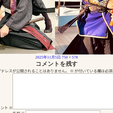
投
フ
2025年11月5日
750 × 578
稿
ル
コメントを残す
日:
サ
アドレスが公開されることはありません。
※
が付いている欄は必須
イ
ズ
メント
※
名前
※