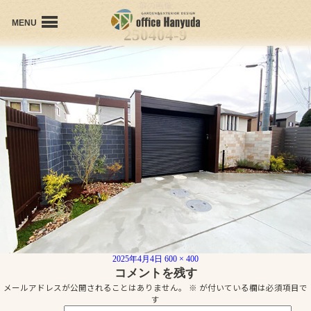
前の画像
次の画像
MENU
250404-9
office Hanyudaの想い
会社概要
プロフィール
個人受賞歴
施工事例
お問い合わせ
投
フ
2025年4月4日
600 × 400
稿
ル
コメントを残す
日:
サ
メールアドレスが公開されることはありません。
※
が付いている欄は必須項目で
イ
す
ズ