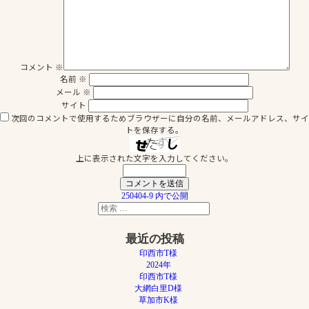
コメント
※
名前
※
メール
※
サイト
次回のコメントで使用するためブラウザーに自分の名前、メールアドレス、サイ
トを保存する。
上に表示された文字を入力してください。
投
250404-9
内で公開
検
稿
検
索
索
ナ
対
最近の投稿
象:
ビ
印西市T様
ゲ
2024年
印西市T様
ー
大網白里D様
シ
草加市K様