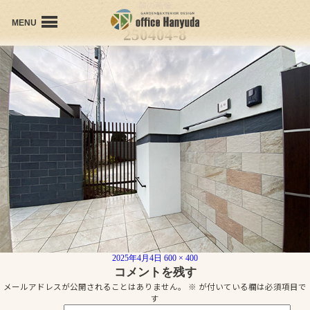
前の画像
次の画像
MENU
250404-8
office Hanyudaの想い
会社概要
プロフィール
個人受賞歴
施工事例
お問い合わせ
投
フ
2025年4月4日
600 × 400
稿
ル
コメントを残す
日:
サ
メールアドレスが公開されることはありません。
※
が付いている欄は必須項目で
イ
す
ズ