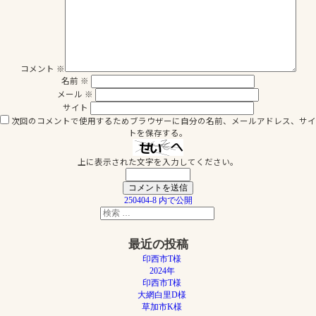
コメント
※
名前
※
メール
※
サイト
次回のコメントで使用するためブラウザーに自分の名前、メールアドレス、サイ
トを保存する。
上に表示された文字を入力してください。
投
250404-8
内で公開
検
稿
検
索
索
ナ
対
最近の投稿
象:
ビ
印西市T様
ゲ
2024年
印西市T様
ー
大網白里D様
シ
草加市K様