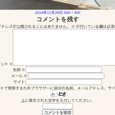
投
フ
2024年12月26日
600 × 400
稿
ル
コメントを残す
日:
サ
アドレスが公開されることはありません。
※
が付いている欄は必須
イ
ズ
メント
※
名前
※
メール
※
サイト
トで使用するためブラウザーに自分の名前、メールアドレス、サ
上に表示された文字を入力してください。