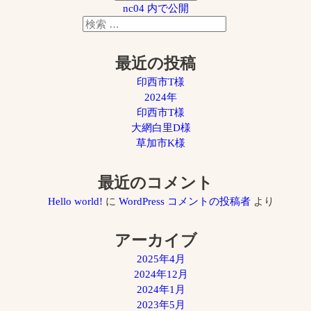
nc04
内で公開
検
検
索
索
対
最近の投稿
象:
印西市T様
2024年
印西市T様
大網白里D様
草加市K様
最近のコメント
Hello world!
に
WordPress コメントの投稿者
より
アーカイブ
2025年4月
2024年12月
2024年1月
2023年5月