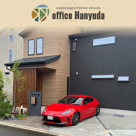
前の画像
次の画像
nc04