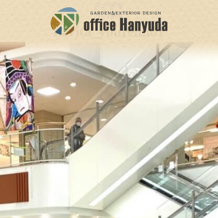
前の画像
次の画像
narita_yourelm01