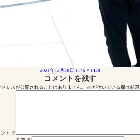
投
フ
2021年12月28日
1146 × 1428
稿
ル
コメントを残す
日:
サ
アドレスが公開されることはありません。
※
が付いている欄は必須
イ
ズ
メント
※
名前
※