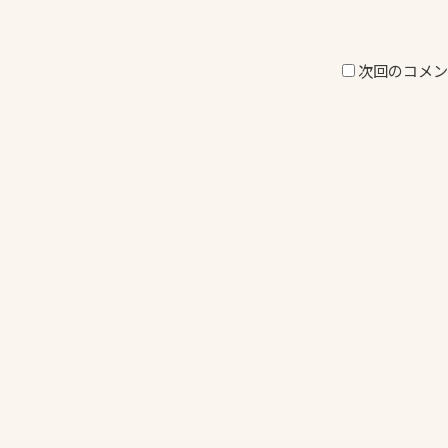
次回のコメン
投
稿
ナ
ビ
ゲ
ー
シ
ョ
ン