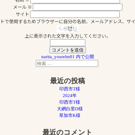
メール
※
サイト
トで使用するためブラウザーに自分の名前、メールアドレス、サ
上に表示された文字を入力してください。
narita_yourelm01
内で公開
検
検
索
索
対
最近の投稿
象:
印西市T様
2024年
印西市T様
大網白里D様
草加市K様
最近のコメント