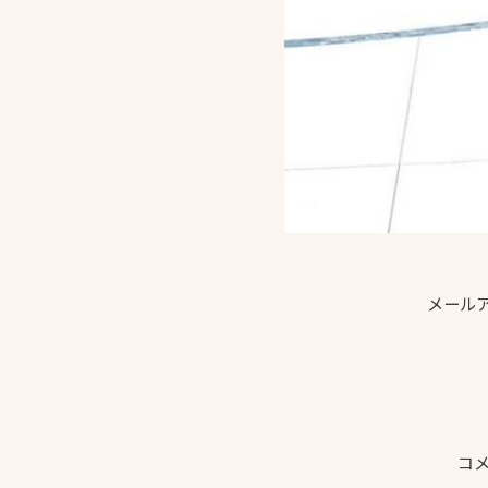
メール
コ