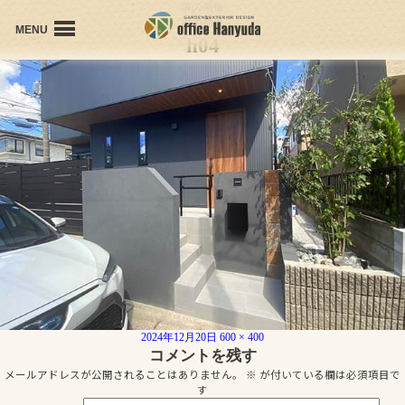
前の画像
次の画像
MENU
h04
office Hanyudaの想い
会社概要
プロフィール
個人受賞歴
施工事例
お問い合わせ
投
フ
2024年12月20日
600 × 400
稿
ル
コメントを残す
日:
サ
メールアドレスが公開されることはありません。
※
が付いている欄は必須項目で
イ
す
ズ