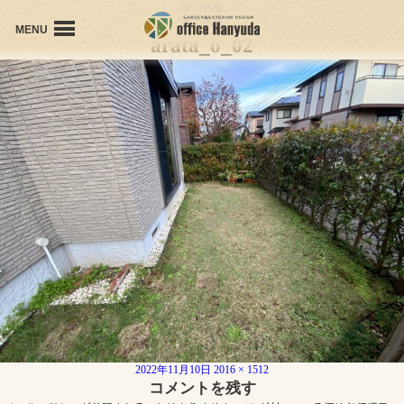
前の画像
次の画像
MENU
arata_o_02
office Hanyudaの想い
会社概要
プロフィール
個人受賞歴
施工事例
お問い合わせ
投
フ
2022年11月10日
2016 × 1512
稿
ル
コメントを残す
日:
サ