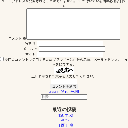
メールアドレスが公開されることはありません。
※
が付いている欄は必須項目で
イ
す
ズ
コメント
※
名前
※
メール
※
サイト
次回のコメントで使用するためブラウザーに自分の名前、メールアドレス、サイ
トを保存する。
上に表示された文字を入力してください。
投
arata_o_02
内で公開
検
稿
検
索
索
ナ
対
最近の投稿
象:
ビ
印西市T様
ゲ
2024年
印西市T様
ー