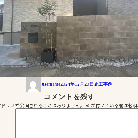
投
投
カ
username
2024年12月20日
施工事例
稿
稿
テ
者
日:
ゴ
コメントを残す
リ
アドレスが公開されることはありません。
※
が付いている欄は必須
ー