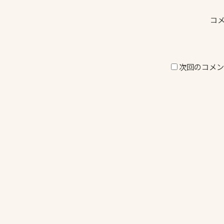
コ
次回のコメン
投
稿
ナ
ビ
ゲ
ー
シ