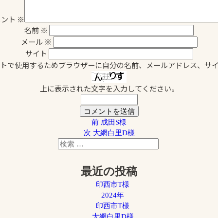
メント
※
名前
※
メール
※
サイト
トで使用するためブラウザーに自分の名前、メールアドレス、サ
上に表示された文字を入力してください。
過
前
成田S様
次
去
次
大網白里D様
検
の
の
検
索
投
投
索
対
稿:
稿:
最近の投稿
象:
印西市T様
2024年
印西市T様
大網白里D様