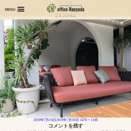
前の画像
次の画像
MENU
213942
office Hanyudaの想い
会社概要
プロフィール
個人受賞歴
施工事例
お問い合わせ
投
フ
2019年7月16日
2019年7月16日
1478 × 1108
稿
ル
コメントを残す
日:
サ