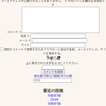
メールアドレスが公開されることはありません。
※
が付いている欄は必須項目で
イ
す
ズ
コメント
※
名前
※
メール
※
サイト
次回のコメントで使用するためブラウザーに自分の名前、メールアドレス、サイ
トを保存する。
上に表示された文字を入力してください。
投
東京都 代官山 S様邸
内で公開
検
稿
検
索
索
ナ
対
最近の投稿
象:
ビ
印西市T様
ゲ
2024年
印西市T様
ー