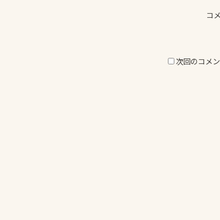
コ
次回のコメン
投
稿
ナ
ビ
ゲ
ー
シ