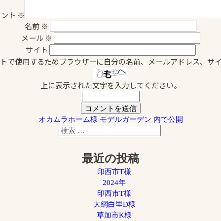
メント
※
名前
※
メール
※
サイト
トで使用するためブラウザーに自分の名前、メールアドレス、サ
上に表示された文字を入力してください。
オカムラホーム様 モデルガーデン
内で公開
検
検
索
索
対
最近の投稿
象:
印西市T様
2024年
印西市T様
大網白里D様
草加市K様