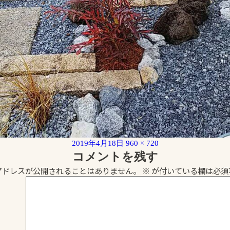
投
フ
2019年4月18日
960 × 720
稿
ル
コメントを残す
日:
サ
アドレスが公開されることはありません。
※
が付いている欄は必須
イ
ズ