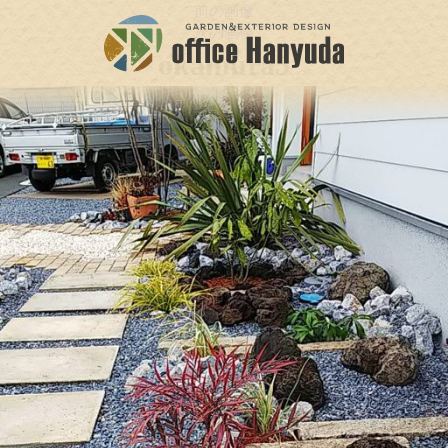
前の画像
次の画像
okamura5